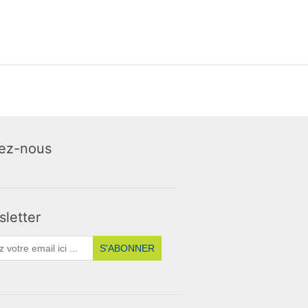
ez-nous
letter
S'ABONNER