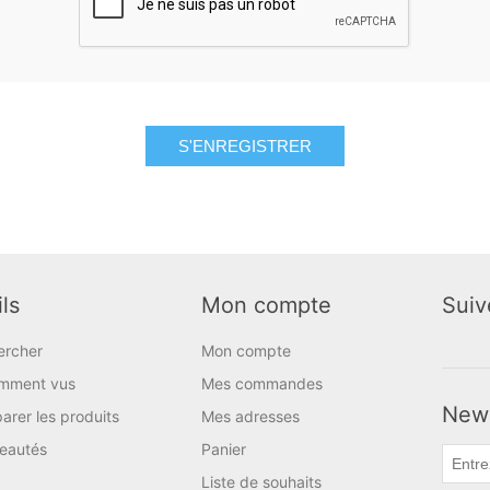
S'ENREGISTRER
ls
Mon compte
Suiv
ercher
Mon compte
mment vus
Mes commandes
News
rer les produits
Mes adresses
eautés
Panier
Liste de souhaits