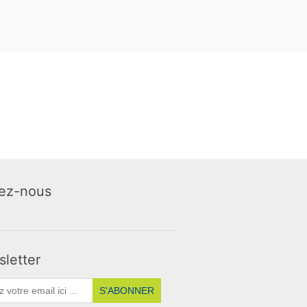
ez-nous
letter
S'ABONNER