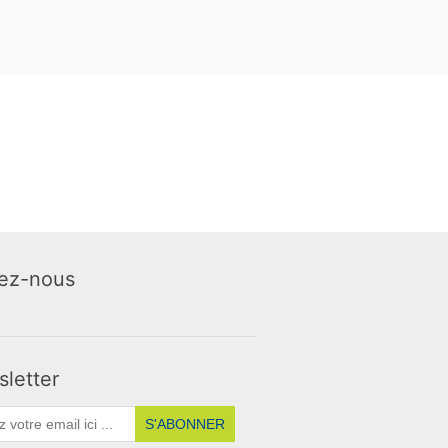
ez-nous
letter
S'ABONNER