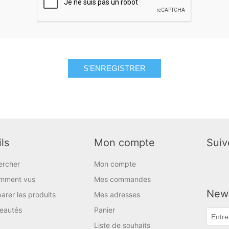
S'ENREGISTRER
ls
Mon compte
Suiv
ercher
Mon compte
mment vus
Mes commandes
News
rer les produits
Mes adresses
eautés
Panier
Liste de souhaits