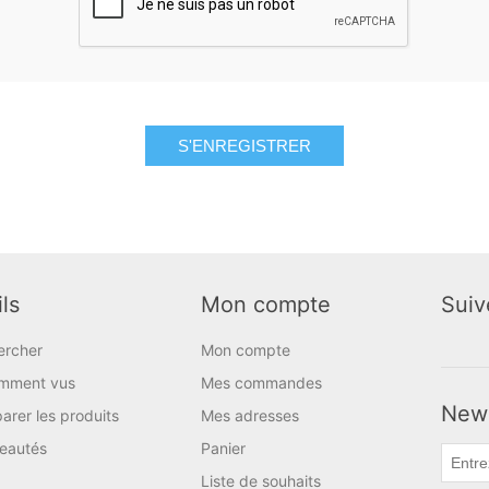
S'ENREGISTRER
ls
Mon compte
Suiv
ercher
Mon compte
mment vus
Mes commandes
News
rer les produits
Mes adresses
eautés
Panier
Liste de souhaits