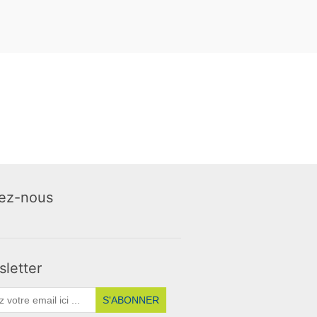
ez-nous
letter
S'ABONNER