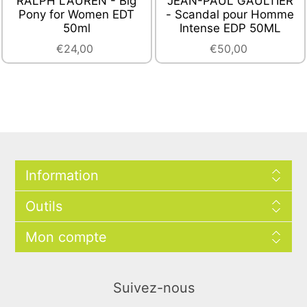
RALPH LAUREN - Big
JEAN-PAUL GAULTIER
Pony for Women EDT
- Scandal pour Homme
50ml
Intense EDP 50ML
€24,00
€50,00
Information
Outils
Mon compte
Suivez-nous