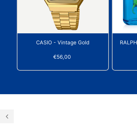
RALPH LAUREN - Big Pony For
VALE
Men EDT 50ml
€24,00