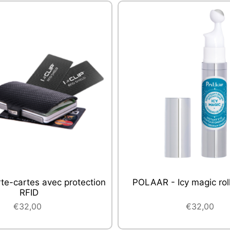
Icy magic roll-on 10 ml
AZZARO - Azzaro Sport 
€32,00
€19,00