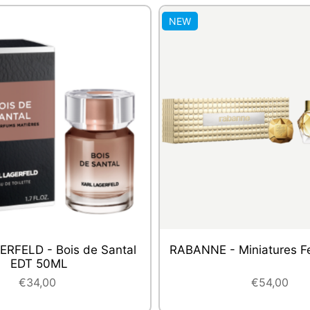
NEW
L GAULTIER - Scandal
VALENTINO - Valentina
mme Intense EDP 50ML
€50,00
€48,00