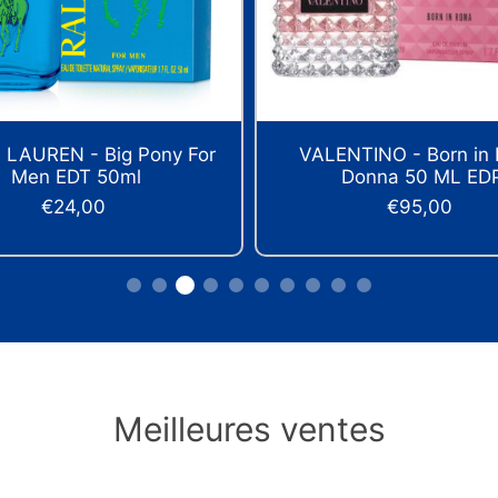
NTINO - Born in Roma
NAALI - Gummies Somme
Donna 50 ML EDP
- Programme 30 jo
€95,00
€22,00
Meilleures ventes