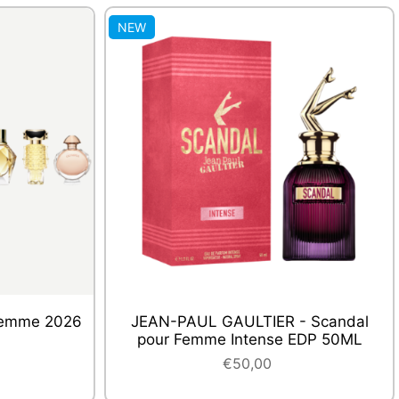
NEW
 EDP 50ML
NINA RICCI - Rouge Crush EDP 50ML
€47,00