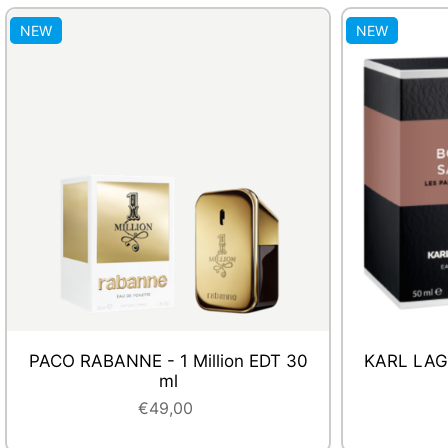
NEW
NEW
RABANNE - Miniatures Femme 2026
JEAN-PAU
pour Fe
€54,00