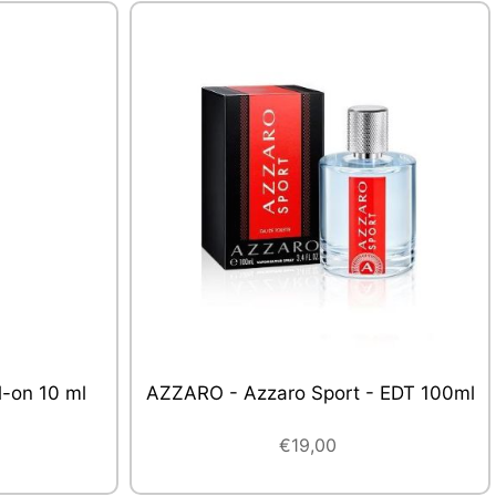
- EDT 100ml
AIR CARAIBES - Sac Cabas Coton et
Pochette Fly me to the sun - Design
7 couleurs
€30,00