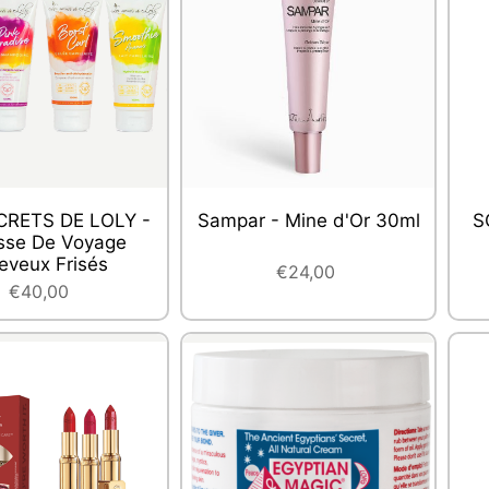
CRETS DE LOLY -
Sampar - Mine d'Or 30ml
S
sse De Voyage
eveux Frisés
€24,00
€40,00