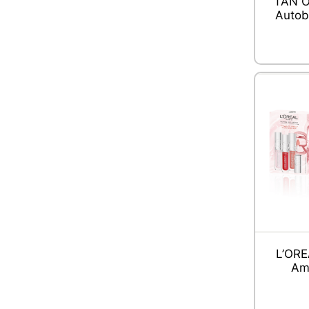
TAN O
Autob
L’ORE
Amb