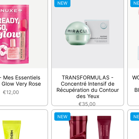
NEW
N
 Mes Essentiels
TRANSFORMULAS -
WO
 Glow Very Rose
Concentré Intensif de
Récupération du Contour
B
€12,00
des Yeux
€35,00
NEW
N