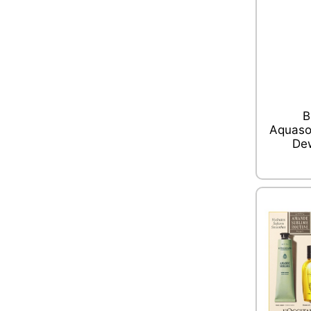
B
Aquasou
De