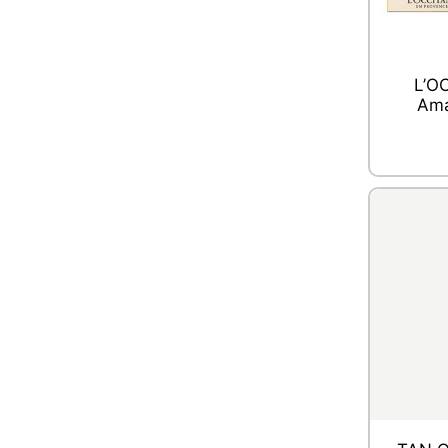
L’O
Ama