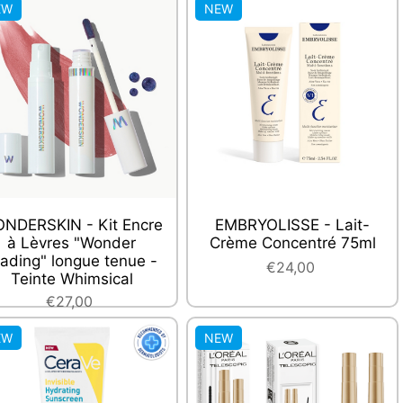
EW
NEW
NDERSKIN - Kit Encre
EMBRYOLISSE - Lait-
à Lèvres "Wonder
Crème Concentré 75ml
lading" longue tenue -
€24,00
Teinte Whimsical
€27,00
EW
NEW