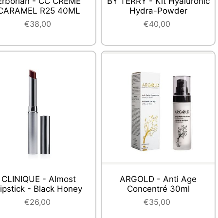
Erborian - CC CREME
BY TERRY - Kit Hyaluronic
CARAMEL R25 40ML
Hydra-Powder
€38,00
€40,00
CLINIQUE - Almost
ARGOLD - Anti Age
ipstick - Black Honey
Concentré 30ml
€26,00
€35,00