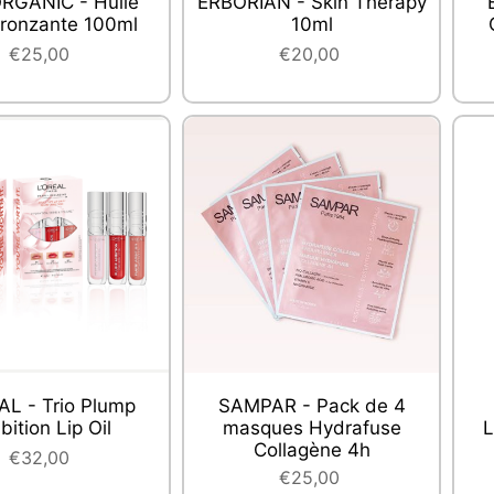
RGANIC - Huile
ERBORIAN - Skin Therapy
ronzante 100ml
10ml
€25,00
€20,00
AL - Trio Plump
SAMPAR - Pack de 4
ition Lip Oil
masques Hydrafuse
L
Collagène 4h
€32,00
€25,00