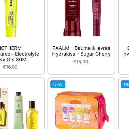
IOTHERM -
PAALM - Baume à lèvres
rce+ Electrolyte
Hydrakiss - Sugar Cherry
in
wy Gel 30ML
€15,00
€16,00
NEW
N